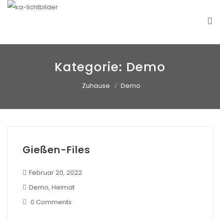
ka-lichtbilder
Subjektive Fotografien von Carsten Hirth
Kategorie:
Demo
Zuhause
Demo
Gießen-Files
Februar 20, 2022
Demo
,
Heimat
0 Comments